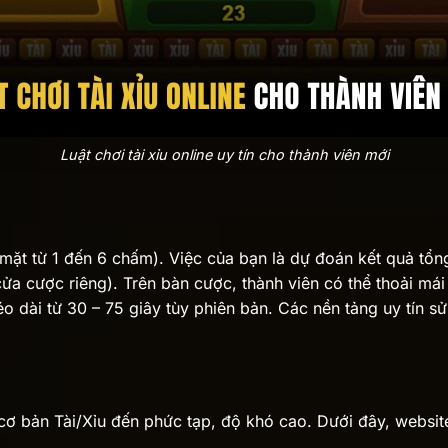
Luật chơi tài xỉu online uy tín cho thành viên mới
mặt từ 1 đến 6 chấm). Việc của bạn là dự đoán kết quả tổng
cửa cược riêng). Trên bàn cược, thành viên có thể thoải má
éo dài từ 30 – 75 giây tùy phiên bản. Các nền tảng uy tí
 cơ bản Tài/Xỉu đến phức tạp, độ khó cao. Dưới đây, website