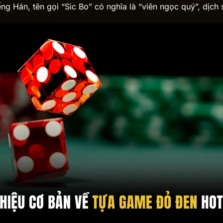
iếng Hán, tên gọi “Sic Bo” có nghĩa là “viên ngọc quý”, dịch 