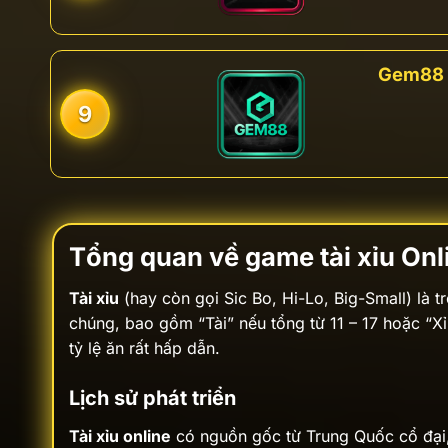
Gem88 –
9
Tổng quan về game tài xỉu Onl
Tài xỉu
(hay còn gọi Sic Bo, Hi-Lo, Big-Small) là 
chúng, bao gồm “Tài” nếu tổng từ 11 – 17 hoặc “X
tỷ lệ ăn rất hấp dẫn.
Lịch sử phát triển
Tài xỉu online
có nguồn gốc từ Trung Quốc cổ đại, 