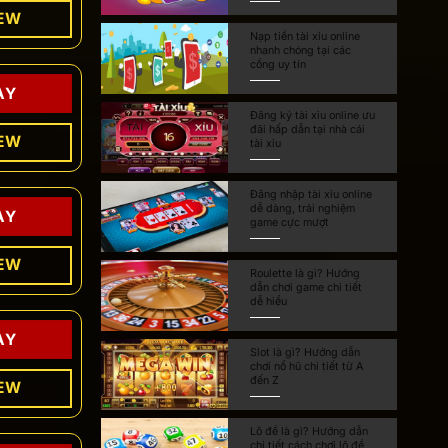
IEW
Nạp tiền tài xỉu online
nhanh chóng tại các
cổng uy tín
AY
Đăng ký tài xỉu online ưu
đãi hấp dẫn tại nhà cái
IEW
tài xỉu
Đăng nhập tài xỉu online
dễ dàng, trải nghiệm
AY
game cực mượt
IEW
Roulette là gì? Hướng
dẫn chơi game chi tiết
dễ hiểu
AY
Slot là gì? Hướng dẫn
chơi nổ hũ chi tiết từ A
đến Z
IEW
Lô đề là gì? Hướng dẫn
chi tiết cách chơi lô đề