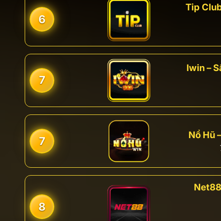
Tip Clu
6
Iwin – 
7
Nổ Hũ 
7
Net88
8