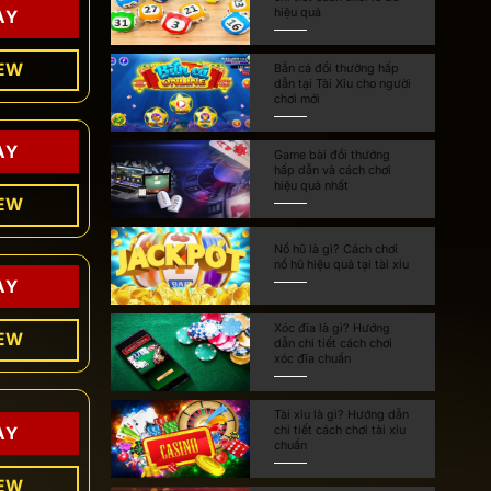
hiệu quả
AY
IEW
Bắn cá đổi thưởng hấp
dẫn tại Tài Xỉu cho người
chơi mới
AY
Game bài đổi thưởng
hấp dẫn và cách chơi
hiệu quả nhất
IEW
Nổ hũ là gì? Cách chơi
nổ hũ hiệu quả tại tài xỉu
AY
Xóc đĩa là gì? Hướng
IEW
dẫn chi tiết cách chơi
xóc đĩa chuẩn
Tài xỉu là gì? Hướng dẫn
AY
chi tiết cách chơi tài xỉu
chuẩn
IEW