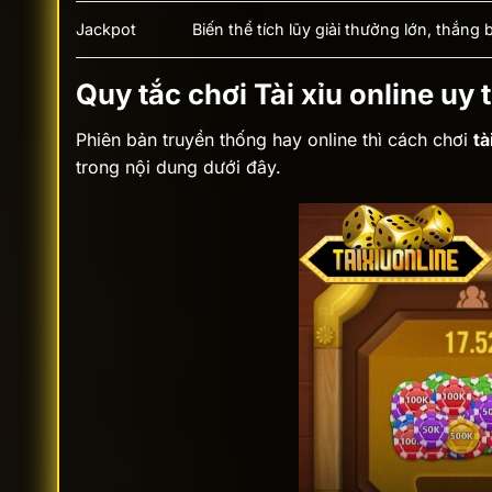
Jackpot
Biến thể tích lũy giải thưởng lớn, thắng
Quy tắc chơi Tài xỉu online uy 
Phiên bản truyền thống hay online thì cách chơi
tà
trong nội dung dưới đây.