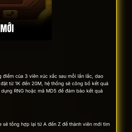
 điểm của 3 viên xúc xắc sau mỗi lần lắc, dao
i đặt từ 1K đến 20M, hệ thống sẽ công bố kết quả
n sử dụng RNG hoặc mã MD5 để đảm bảo kết quả
 sẽ tổng hợp lại từ A đến Z để thành viên mới tìm