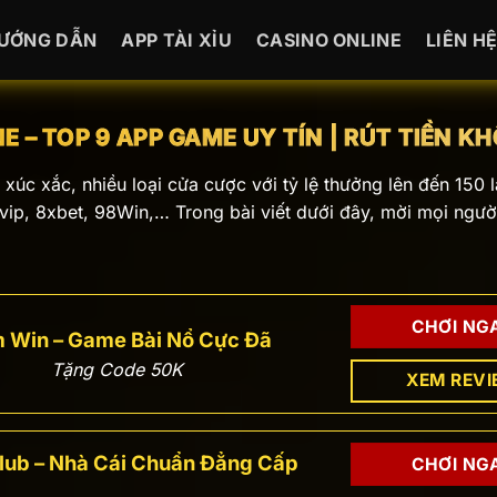
ƯỚNG DẪN
APP TÀI XỈU
CASINO ONLINE
LIÊN H
×
NE – TOP 9 APP GAME UY TÍN | RÚT TIỀN 
xúc xắc, nhiều loại cửa cược với tỷ lệ thưởng lên đến 150 
vip, 8xbet, 98Win,… Trong bài viết dưới đây, mời mọi người
CHƠI NG
 Win – Game Bài Nổ Cực Đã
Tặng Code 50K
XEM REV
lub – Nhà Cái Chuẩn Đẳng Cấp
CHƠI NG