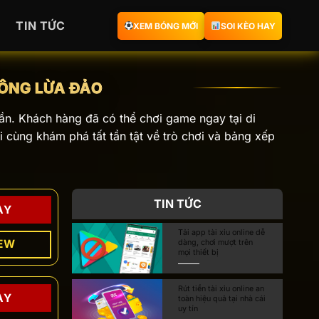
Ệ
TIN TỨC
XEM BÓNG MỚI
SOI KÈO HAY
KHÔNG LỪA ĐẢO
lần. Khách hàng đã có thể chơi game ngay tại di
 cùng khám phá tất tần tật về trò chơi và bảng xếp
TIN TỨC
AY
Tải app tài xỉu online dễ
IEW
dàng, chơi mượt trên
mọi thiết bị
Rút tiền tài xỉu online an
AY
toàn hiệu quả tại nhà cái
uy tín